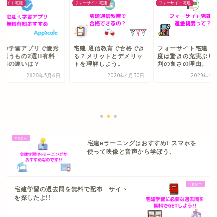
ーサイト 宅建
フォーサイト 宅建
フォーサイト 宅建
建の学習アプリで優秀
宅建 通信教育で合格でき
フォーサイト宅建 返
と思うもの2選!!有料
る？メリットとデメリッ
度は驚きの充実ぶり!
無料の違いは？
トを理解しよう。
判の良さの理由。
2020年5月6日
2020年4月30日
2020年4月
宅建eラーニングはおすすめ!!スマホを
使って映像と音声から学ぼう。
宅建学習の過去問を無料で配布 サイト
を探したよ!!