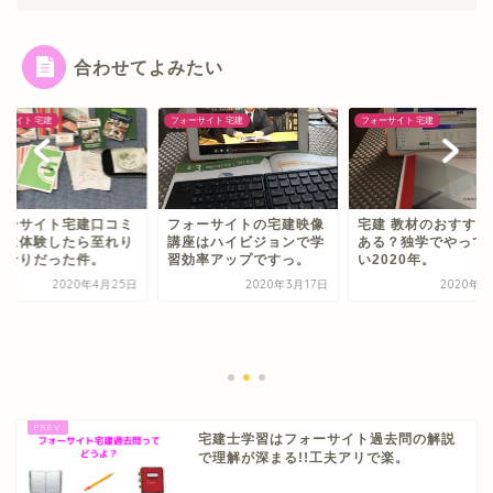
合わせてよみたい
ーサイト 宅建
フォーサイト 宅建
フォーサイト 宅建
ォーサイト宅建口コミ
フォーサイトの宅建映像
宅建 教材のおすすめ
際に体験したら至れり
講座はハイビジョンで学
ある？独学でやって
くせりだった件。
習効率アップですっ。
い2020年。
2020年4月25日
2020年3月17日
2020年5
宅建士学習はフォーサイト過去問の解説
で理解が深まる!!工夫アリで楽。