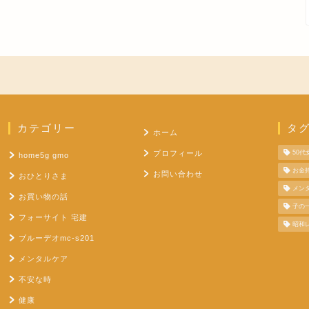
カテゴリー
タ
ホーム
プロフィール
50
home5g gmo
お金
お問い合わせ
おひとりさま
メン
お買い物の話
子の
フォーサイト 宅建
昭和
ブルーデオmc-s201
メンタルケア
不安な時
健康