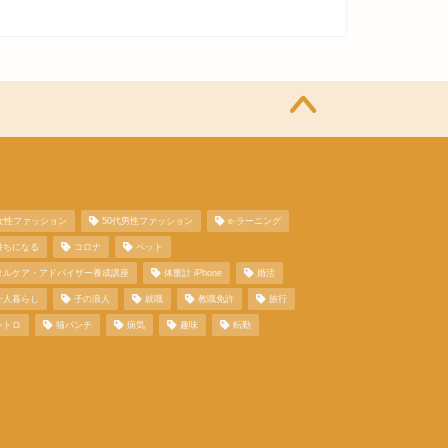
グ
代女性ファッション
50代男性ファッション
e-ラーニング
持ちになる
コロナ
ペット
タルケア・アドバイザー養成講座
体重計 iPhone
婚活
一人暮らし
子の浪人
就職
教職免許
旅行
レトロ
猫パンチ
病気
趣味
転勤