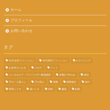
ホーム
プロフィール
お問い合わせ
タグ
50代女性ファッション
50代男性ファッション
e-ラーニング
お金持ちになる
コロナ
ペット
メンタルケア・アドバイザー養成講座
体重計 iPhone
婚活
子の一人暮らし
子の浪人
就職
教職免許
旅行
昭和レトロ
猫パンチ
病気
趣味
転勤