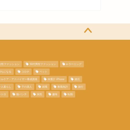
グ
代女性ファッション
50代男性ファッション
e-ラーニング
持ちになる
コロナ
ペット
タルケア・アドバイザー養成講座
体重計 iPhone
婚活
一人暮らし
子の浪人
就職
教職免許
旅行
レトロ
猫パンチ
病気
趣味
転勤