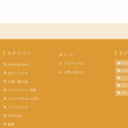
カテゴリー
タ
ホーム
プロフィール
50
home5g gmo
お金
お問い合わせ
おひとりさま
メン
お買い物の話
子の
フォーサイト 宅建
昭和
ブルーデオmc-s201
メンタルケア
不安な時
健康