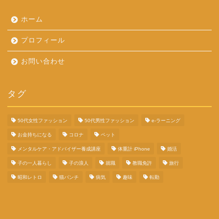
ホーム
プロフィール
お問い合わせ
タグ
50代女性ファッション
50代男性ファッション
e-ラーニング
お金持ちになる
コロナ
ペット
メンタルケア・アドバイザー養成講座
体重計 iPhone
婚活
子の一人暮らし
子の浪人
就職
教職免許
旅行
昭和レトロ
猫パンチ
病気
趣味
転勤