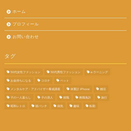
ホーム
プロフィール
お問い合わせ
タグ
50代女性ファッション
50代男性ファッション
e-ラーニング
お金持ちになる
コロナ
ペット
メンタルケア・アドバイザー養成講座
体重計 iPhone
婚活
子の一人暮らし
子の浪人
就職
教職免許
旅行
昭和レトロ
猫パンチ
病気
趣味
転勤