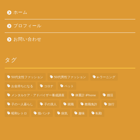
ホーム
プロフィール
お問い合わせ
タグ
50代女性ファッション
50代男性ファッション
e-ラーニング
お金持ちになる
コロナ
ペット
メンタルケア・アドバイザー養成講座
体重計 iPhone
婚活
子の一人暮らし
子の浪人
就職
教職免許
旅行
昭和レトロ
猫パンチ
病気
趣味
転勤