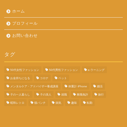
ホーム
プロフィール
お問い合わせ
タグ
50代女性ファッション
50代男性ファッション
e-ラーニング
お金持ちになる
コロナ
ペット
メンタルケア・アドバイザー養成講座
体重計 iPhone
婚活
子の一人暮らし
子の浪人
就職
教職免許
旅行
昭和レトロ
猫パンチ
病気
趣味
転勤