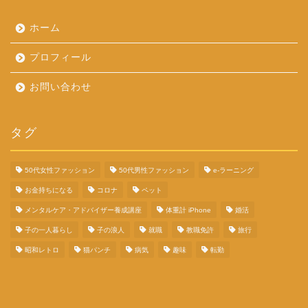
ホーム
プロフィール
お問い合わせ
タグ
50代女性ファッション
50代男性ファッション
e-ラーニング
お金持ちになる
コロナ
ペット
メンタルケア・アドバイザー養成講座
体重計 iPhone
婚活
子の一人暮らし
子の浪人
就職
教職免許
旅行
昭和レトロ
猫パンチ
病気
趣味
転勤