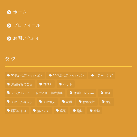
ホーム
プロフィール
お問い合わせ
タグ
50代女性ファッション
50代男性ファッション
e-ラーニング
お金持ちになる
コロナ
ペット
メンタルケア・アドバイザー養成講座
体重計 iPhone
婚活
子の一人暮らし
子の浪人
就職
教職免許
旅行
昭和レトロ
猫パンチ
病気
趣味
転勤